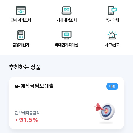
전체계좌조회
거래내역조회
즉시이체
금융계산기
비대면계좌개설
사고/신고
추천하는
상품
e-예적금담보대출
대출
드
이
담보예적금금리
1
라
슬
1.5%
+ 연
음
다
품
상
는