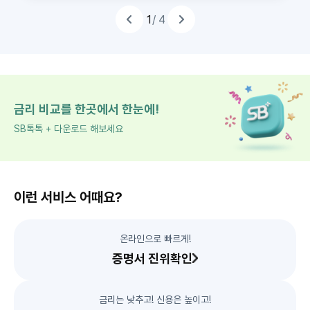
하
천
추
1
/ 4
추
천
하
는
상
품
이
전
띠
슬
라
배
이
너
드
금리 비교를 한곳에서 한눈에!
SB톡톡 + 다운로드 해보세요
이런 서비스 어때요?
온라인으로 빠르게!
증명서 진위확인
금리는 낮추고! 신용은 높이고!