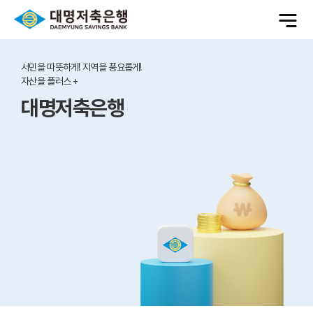
전
체
메
메
뉴
열
인
기
배
서민을 따뜻하게! 지역을 풍요롭게!
너
자산을 플러스 +
대명저축은행