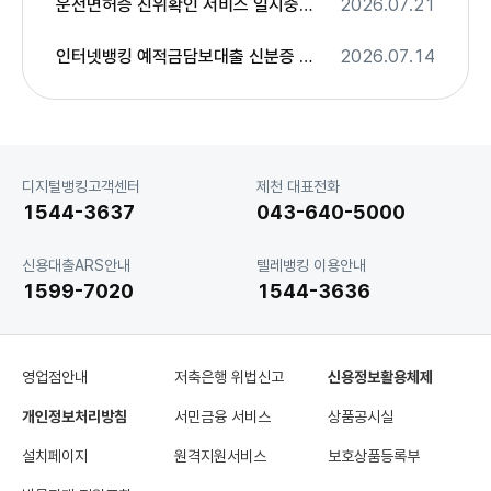
운전면허증 진위확인 서비스 일시중단 안내
2026.07.21
인터넷뱅킹 예적금담보대출 신분증 본인확인 변경사항 안내
2026.07.14
고
디지털뱅킹고객센터
제천 대표전화
객
1544-3637
043-640-5000
센
터
신용대출ARS안내
텔레뱅킹 이용안내
1599-7020
1544-3636
영업점안내
저축은행 위법신고
신용정보활용체제
개인정보처리방침
서민금융 서비스
상품공시실
설치페이지
원격지원서비스
보호상품등록부