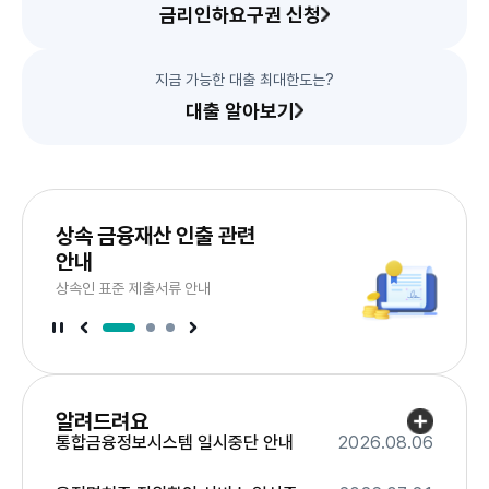
금리인하요구권 신청
지금 가능한 대출 최대한도는?
대출 알아보기
서
브
드
배
상속 금융재산 인출 관련
이
너
라
안내
슬
음
다
상속인 표준 제출서류 안내
너
배
브
서
서
서
브
브
배
배
너
너
정
이
지
전
슬
라
알려드려요
이
더
드
통합금융정보시스템 일시중단 안내
2026.08.06
보
기