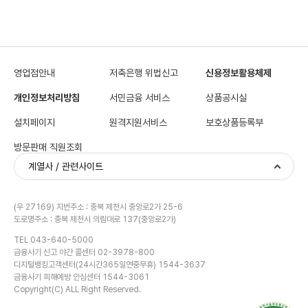
영업점안내
저축은행 위법신고
신용정보활용체제
개인정보처리방침
서민금융 서비스
상품공시실
설치페이지
원격지원서비스
보호상품등록부
방문판매 직원조회
계열사 / 관련사이트
(우 27169) 지번주소 : 충북 제천시 중앙로2가 25-6
도로명주소 : 충북 제천시 의림대로 137(중앙로2가)
TEL 043-640-5000
금융사기 신고 야간 콜센터 02-3978-800
디지털뱅킹고객센터(24시간365일연중무휴) 1544-3637
금융사기 피해예방 안심센터 1544-3061
Copyright(C) ALL Right Reserved.