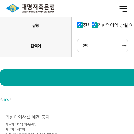
전
체
메
뉴
열
전체
기한의이익 상실 예
기
유형
검색어
총
58
건
기한이익상실 예정 통지
채권자 : 대명 저축은행
채무자 : 정*희