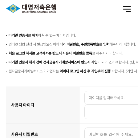
전
체
메
뉴
열
사
기
용
자
본
타기관 인증서를 해지
하실 수 있는 페이지입니다.
인
확
인
인터넷 뱅킹 신청 시 발급받으신
아이디와 비밀번호, 주민등록번호를 입력
해주시기 바랍니다.
처음 로그인 하시는 고객께서는 반드시 사용자 비밀번호 등록
을 해주시기 바랍니다.
타기관 인증서 해지 전에 전자금융사기예방서비스에 반드시 가입
이 되어 있어야 합니다. (단,
전자금융사기예방서비스 미가입자는
아이디 로그인 하신 후 가입부터 진행
바랍니다. (가입 시
인
터
넷
뱅
킹
고
사용자 아이디
객
정
보
입
력
사용자 비밀번호